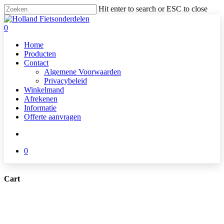
Skip
Hit enter to search or ESC to close
to
Close
main
Search
search
0
content
Menu
Home
Producten
Contact
Algemene Voorwaarden
Privacybeleid
Winkelmand
Afrekenen
Informatie
Offerte aanvragen
search
0
Cart
Close
Cart