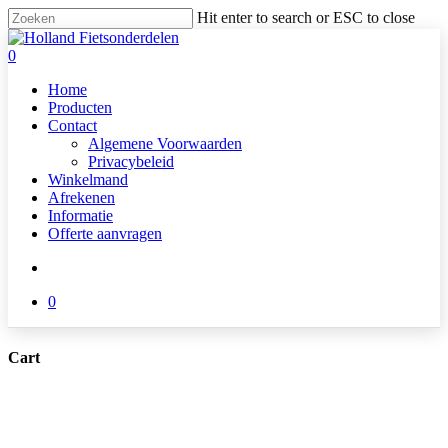
Skip
Hit enter to search or ESC to close
to
Close
main
Search
search
0
content
Menu
Home
Producten
Contact
Algemene Voorwaarden
Privacybeleid
Winkelmand
Afrekenen
Informatie
Offerte aanvragen
search
0
Cart
Close
Cart