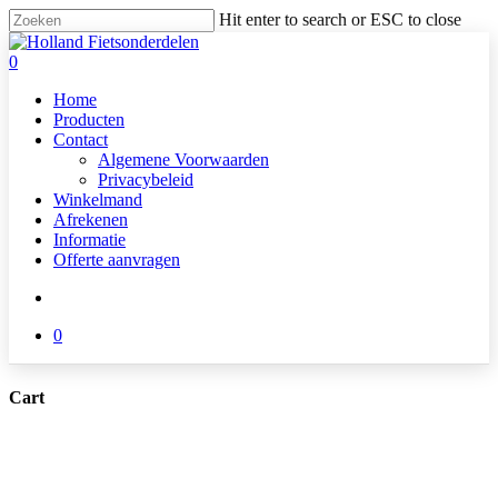
Skip
Hit enter to search or ESC to close
to
Close
main
Search
search
0
content
Menu
Home
Producten
Contact
Algemene Voorwaarden
Privacybeleid
Winkelmand
Afrekenen
Informatie
Offerte aanvragen
search
0
Cart
Close
Cart