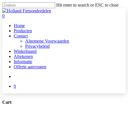
Skip
Hit enter to search or ESC to close
to
Close
main
Search
search
0
content
Menu
Home
Producten
Contact
Algemene Voorwaarden
Privacybeleid
Winkelmand
Afrekenen
Informatie
Offerte aanvragen
search
0
Cart
Close
Cart