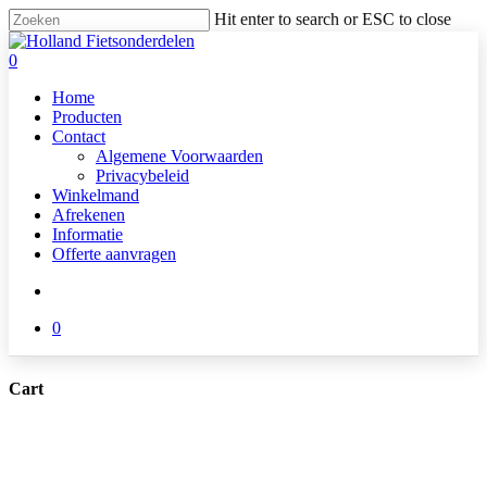
Skip
Hit enter to search or ESC to close
to
Close
main
Search
search
0
content
Menu
Home
Producten
Contact
Algemene Voorwaarden
Privacybeleid
Winkelmand
Afrekenen
Informatie
Offerte aanvragen
search
0
Cart
Close
Cart