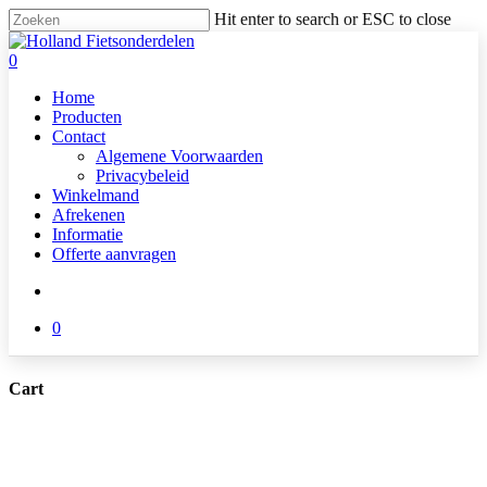
Skip
Hit enter to search or ESC to close
to
Close
main
Search
search
0
content
Menu
Home
Producten
Contact
Algemene Voorwaarden
Privacybeleid
Winkelmand
Afrekenen
Informatie
Offerte aanvragen
search
0
Cart
Close
Cart