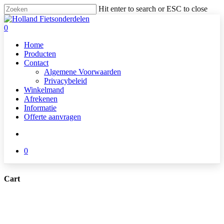
Skip
Hit enter to search or ESC to close
to
Close
main
Search
search
0
content
Menu
Home
Producten
Contact
Algemene Voorwaarden
Privacybeleid
Winkelmand
Afrekenen
Informatie
Offerte aanvragen
search
0
Cart
Close
Cart