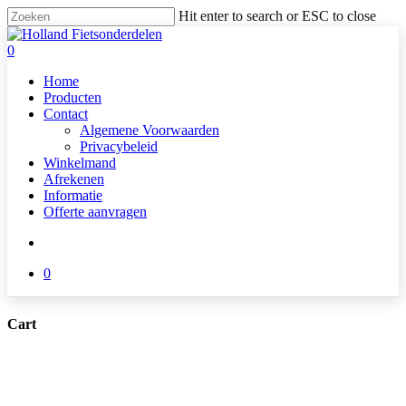
Skip
Hit enter to search or ESC to close
to
Close
main
Search
search
0
content
Menu
Home
Producten
Contact
Algemene Voorwaarden
Privacybeleid
Winkelmand
Afrekenen
Informatie
Offerte aanvragen
search
0
Cart
Close
Cart