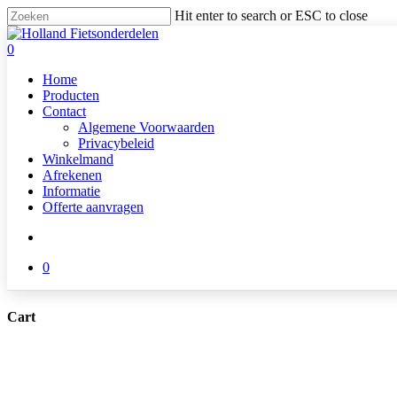
Skip
Hit enter to search or ESC to close
to
Close
main
Search
search
0
content
Menu
Home
Producten
Contact
Algemene Voorwaarden
Privacybeleid
Winkelmand
Afrekenen
Informatie
Offerte aanvragen
search
0
Cart
Close
Cart