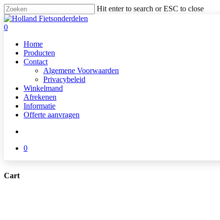
Skip
Hit enter to search or ESC to close
to
Close
main
Search
search
0
content
Menu
Home
Producten
Contact
Algemene Voorwaarden
Privacybeleid
Winkelmand
Afrekenen
Informatie
Offerte aanvragen
search
0
Cart
Close
Cart