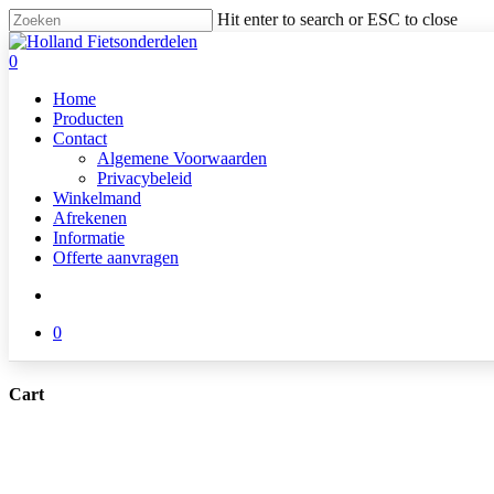
Skip
Hit enter to search or ESC to close
to
Close
main
Search
search
0
content
Menu
Home
Producten
Contact
Algemene Voorwaarden
Privacybeleid
Winkelmand
Afrekenen
Informatie
Offerte aanvragen
search
0
Cart
Close
Cart