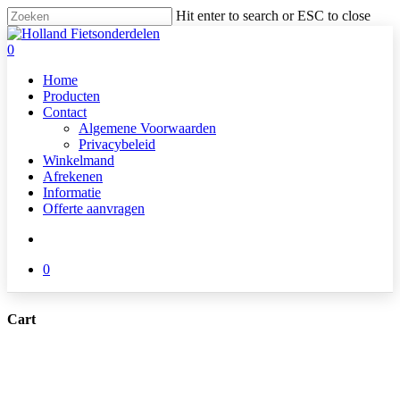
Skip
Hit enter to search or ESC to close
to
Close
main
Search
search
0
content
Menu
Home
Producten
Contact
Algemene Voorwaarden
Privacybeleid
Winkelmand
Afrekenen
Informatie
Offerte aanvragen
search
0
Cart
Close
Cart