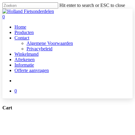
Skip
Hit enter to search or ESC to close
to
Close
main
Search
search
0
content
Menu
Home
Producten
Contact
Algemene Voorwaarden
Privacybeleid
Winkelmand
Afrekenen
Informatie
Offerte aanvragen
search
0
Cart
Close
Cart