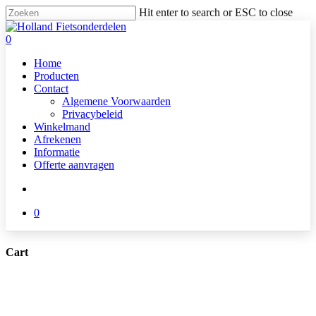
Skip
Hit enter to search or ESC to close
to
Close
main
Search
search
0
content
Menu
Home
Producten
Contact
Algemene Voorwaarden
Privacybeleid
Winkelmand
Afrekenen
Informatie
Offerte aanvragen
search
0
Cart
Close
Cart