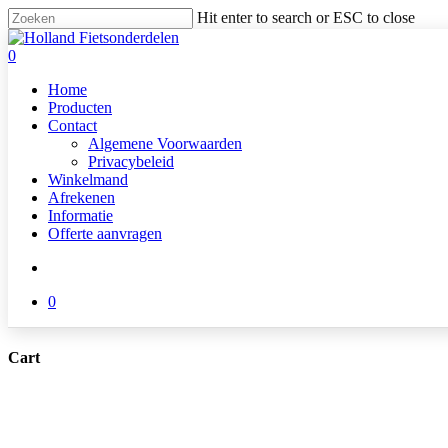
Skip
Hit enter to search or ESC to close
to
Close
main
Search
search
0
content
Menu
Home
Producten
Contact
Algemene Voorwaarden
Privacybeleid
Winkelmand
Afrekenen
Informatie
Offerte aanvragen
search
0
Cart
Close
Cart