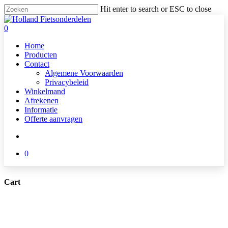
Skip
Hit enter to search or ESC to close
to
Close
main
Search
search
0
content
Menu
Home
Producten
Contact
Algemene Voorwaarden
Privacybeleid
Winkelmand
Afrekenen
Informatie
Offerte aanvragen
search
0
Cart
Close
Cart