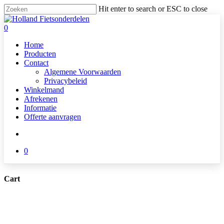
Skip
Hit enter to search or ESC to close
to
Close
main
Search
search
0
content
Menu
Home
Producten
Contact
Algemene Voorwaarden
Privacybeleid
Winkelmand
Afrekenen
Informatie
Offerte aanvragen
search
0
Cart
Close
Cart