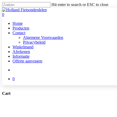
Skip
Hit enter to search or ESC to close
to
Close
main
Search
search
0
content
Menu
Home
Producten
Contact
Algemene Voorwaarden
Privacybeleid
Winkelmand
Afrekenen
Informatie
Offerte aanvragen
search
0
Cart
Close
Cart