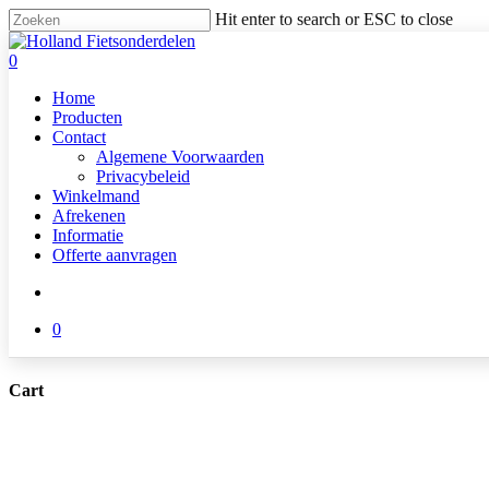
Skip
Hit enter to search or ESC to close
to
Close
main
Search
search
0
content
Menu
Home
Producten
Contact
Algemene Voorwaarden
Privacybeleid
Winkelmand
Afrekenen
Informatie
Offerte aanvragen
search
0
Cart
Close
Cart