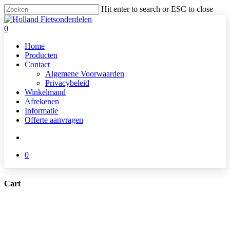
Skip
Hit enter to search or ESC to close
to
Close
main
Search
search
0
content
Menu
Home
Producten
Contact
Algemene Voorwaarden
Privacybeleid
Winkelmand
Afrekenen
Informatie
Offerte aanvragen
search
0
Cart
Close
Cart