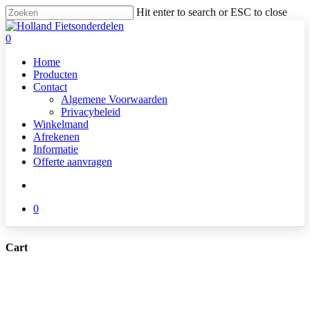
Skip
Hit enter to search or ESC to close
to
Close
main
Search
search
0
content
Menu
Home
Producten
Contact
Algemene Voorwaarden
Privacybeleid
Winkelmand
Afrekenen
Informatie
Offerte aanvragen
search
0
Cart
Close
Cart