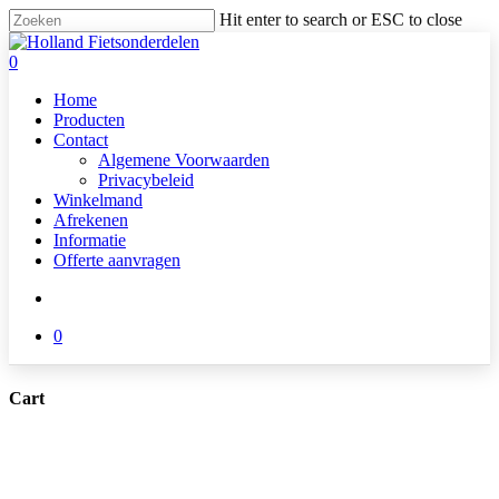
Skip
Hit enter to search or ESC to close
to
Close
main
Search
search
0
content
Menu
Home
Producten
Contact
Algemene Voorwaarden
Privacybeleid
Winkelmand
Afrekenen
Informatie
Offerte aanvragen
search
0
Cart
Close
Cart