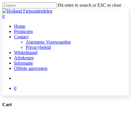
Skip
Hit enter to search or ESC to close
to
Close
main
Search
search
0
content
Menu
Home
Producten
Contact
Algemene Voorwaarden
Privacybeleid
Winkelmand
Afrekenen
Informatie
Offerte aanvragen
search
0
Cart
Close
Cart