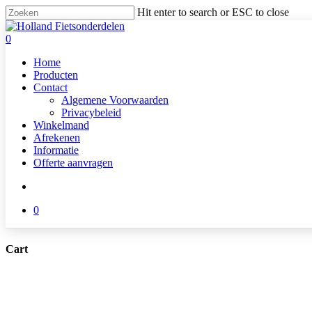
Skip
Hit enter to search or ESC to close
to
Close
main
Search
search
0
content
Menu
Home
Producten
Contact
Algemene Voorwaarden
Privacybeleid
Winkelmand
Afrekenen
Informatie
Offerte aanvragen
search
0
Cart
Close
Cart