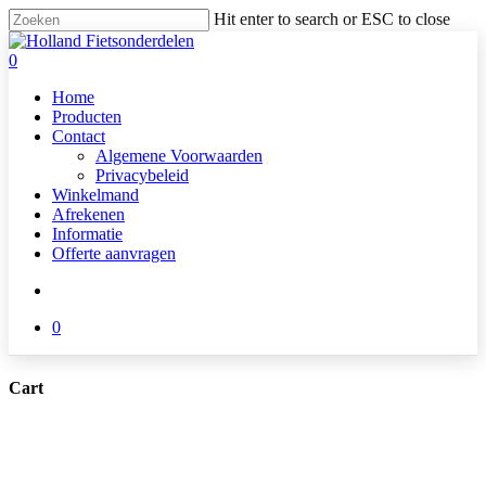
Skip
Hit enter to search or ESC to close
to
Close
main
Search
search
0
content
Menu
Home
Producten
Contact
Algemene Voorwaarden
Privacybeleid
Winkelmand
Afrekenen
Informatie
Offerte aanvragen
search
0
Cart
Close
Cart