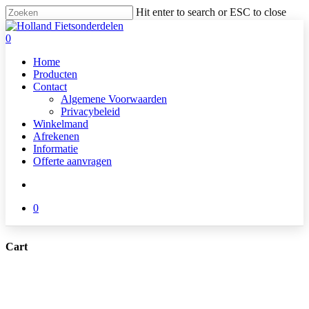
Skip
Hit enter to search or ESC to close
to
Close
main
Search
search
0
content
Menu
Home
Producten
Contact
Algemene Voorwaarden
Privacybeleid
Winkelmand
Afrekenen
Informatie
Offerte aanvragen
search
0
Cart
Close
Cart