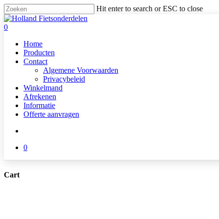
Skip
Hit enter to search or ESC to close
to
Close
main
Search
search
0
content
Menu
Home
Producten
Contact
Algemene Voorwaarden
Privacybeleid
Winkelmand
Afrekenen
Informatie
Offerte aanvragen
search
0
Cart
Close
Cart