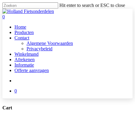
Skip
Hit enter to search or ESC to close
to
Close
main
Search
search
0
content
Menu
Home
Producten
Contact
Algemene Voorwaarden
Privacybeleid
Winkelmand
Afrekenen
Informatie
Offerte aanvragen
search
0
Cart
Close
Cart