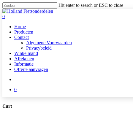
Skip
Hit enter to search or ESC to close
to
Close
main
Search
search
0
content
Menu
Home
Producten
Contact
Algemene Voorwaarden
Privacybeleid
Winkelmand
Afrekenen
Informatie
Offerte aanvragen
search
0
Cart
Close
Cart