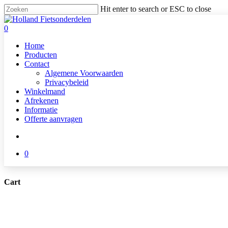
Skip
Hit enter to search or ESC to close
to
Close
main
Search
search
0
content
Menu
Home
Producten
Contact
Algemene Voorwaarden
Privacybeleid
Winkelmand
Afrekenen
Informatie
Offerte aanvragen
search
0
Cart
Close
Cart