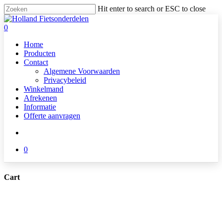
Skip
Hit enter to search or ESC to close
to
Close
main
Search
search
0
content
Menu
Home
Producten
Contact
Algemene Voorwaarden
Privacybeleid
Winkelmand
Afrekenen
Informatie
Offerte aanvragen
search
0
Cart
Close
Cart