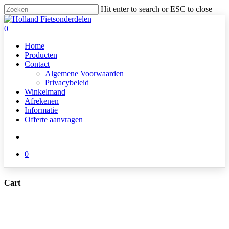
Skip
Hit enter to search or ESC to close
to
Close
main
Search
search
0
content
Menu
Home
Producten
Contact
Algemene Voorwaarden
Privacybeleid
Winkelmand
Afrekenen
Informatie
Offerte aanvragen
search
0
Cart
Close
Cart