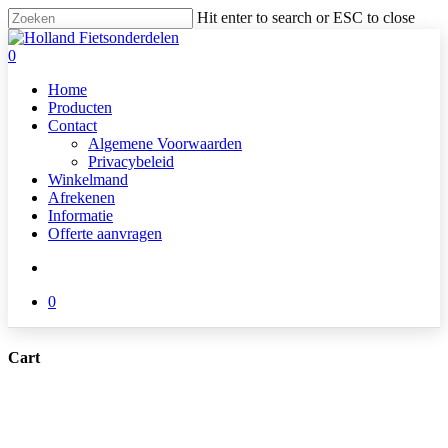
Skip
Hit enter to search or ESC to close
to
Close
main
Search
search
0
content
Menu
Home
Producten
Contact
Algemene Voorwaarden
Privacybeleid
Winkelmand
Afrekenen
Informatie
Offerte aanvragen
search
0
Cart
Close
Cart