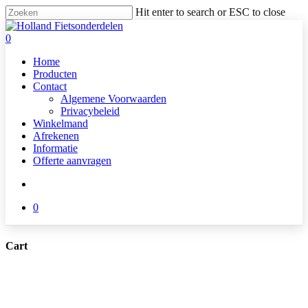
Skip
Hit enter to search or ESC to close
to
Close
main
Search
search
0
content
Menu
Home
Producten
Contact
Algemene Voorwaarden
Privacybeleid
Winkelmand
Afrekenen
Informatie
Offerte aanvragen
search
0
Cart
Close
Cart