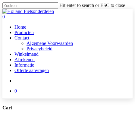
Skip
Hit enter to search or ESC to close
to
Close
main
Search
search
0
content
Menu
Home
Producten
Contact
Algemene Voorwaarden
Privacybeleid
Winkelmand
Afrekenen
Informatie
Offerte aanvragen
search
0
Cart
Close
Cart