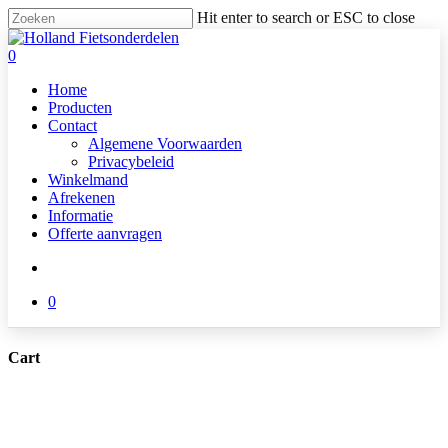
Skip
Hit enter to search or ESC to close
to
Close
main
Search
search
0
content
Menu
Home
Producten
Contact
Algemene Voorwaarden
Privacybeleid
Winkelmand
Afrekenen
Informatie
Offerte aanvragen
search
0
Cart
Close
Cart