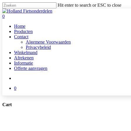
Skip
Hit enter to search or ESC to close
to
Close
main
Search
search
0
content
Menu
Home
Producten
Contact
Algemene Voorwaarden
Privacybeleid
Winkelmand
Afrekenen
Informatie
Offerte aanvragen
search
0
Cart
Close
Cart