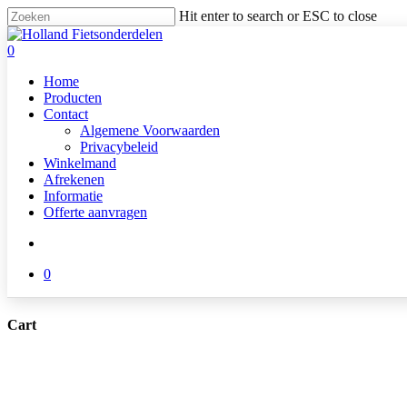
Skip
Hit enter to search or ESC to close
to
Close
main
Search
search
0
content
Menu
Home
Producten
Contact
Algemene Voorwaarden
Privacybeleid
Winkelmand
Afrekenen
Informatie
Offerte aanvragen
search
0
Cart
Close
Cart