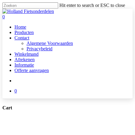
Skip
Hit enter to search or ESC to close
to
Close
main
Search
search
0
content
Menu
Home
Producten
Contact
Algemene Voorwaarden
Privacybeleid
Winkelmand
Afrekenen
Informatie
Offerte aanvragen
search
0
Cart
Close
Cart