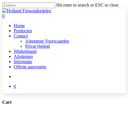
Skip
Hit enter to search or ESC to close
to
Close
main
Search
search
0
content
Menu
Home
Producten
Contact
Algemene Voorwaarden
Privacybeleid
Winkelmand
Afrekenen
Informatie
Offerte aanvragen
search
0
Cart
Close
Cart