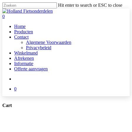
Skip
Hit enter to search or ESC to close
to
Close
main
Search
search
0
content
Menu
Home
Producten
Contact
Algemene Voorwaarden
Privacybeleid
Winkelmand
Afrekenen
Informatie
Offerte aanvragen
search
0
Cart
Close
Cart