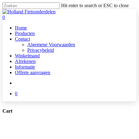
Skip
Hit enter to search or ESC to close
to
Close
main
Search
search
0
content
Menu
Home
Producten
Contact
Algemene Voorwaarden
Privacybeleid
Winkelmand
Afrekenen
Informatie
Offerte aanvragen
search
0
Cart
Close
Cart