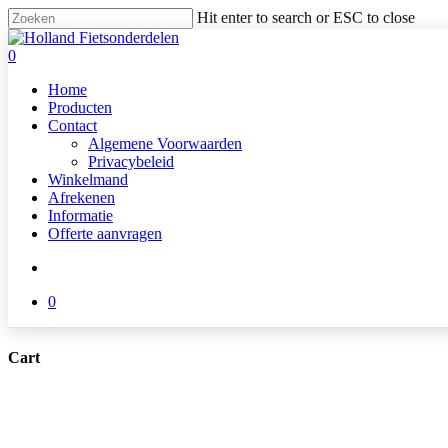
Skip
Hit enter to search or ESC to close
to
Close
main
Search
search
0
content
Menu
Home
Producten
Contact
Algemene Voorwaarden
Privacybeleid
Winkelmand
Afrekenen
Informatie
Offerte aanvragen
search
0
Cart
Close
Cart