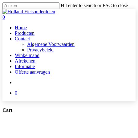
Skip
Hit enter to search or ESC to close
to
Close
main
Search
search
0
content
Menu
Home
Producten
Contact
Algemene Voorwaarden
Privacybeleid
Winkelmand
Afrekenen
Informatie
Offerte aanvragen
search
0
Cart
Close
Cart