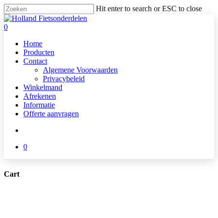
Skip
Hit enter to search or ESC to close
to
Close
main
Search
search
0
content
Menu
Home
Producten
Contact
Algemene Voorwaarden
Privacybeleid
Winkelmand
Afrekenen
Informatie
Offerte aanvragen
search
0
Cart
Close
Cart