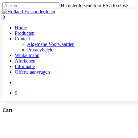
Skip
Hit enter to search or ESC to close
to
Close
main
Search
search
0
content
Menu
Home
Producten
Contact
Algemene Voorwaarden
Privacybeleid
Winkelmand
Afrekenen
Informatie
Offerte aanvragen
search
0
Cart
Close
Cart