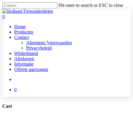
Skip
Hit enter to search or ESC to close
to
Close
main
Search
search
0
content
Menu
Home
Producten
Contact
Algemene Voorwaarden
Privacybeleid
Winkelmand
Afrekenen
Informatie
Offerte aanvragen
search
0
Cart
Close
Cart