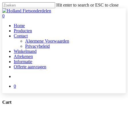
Skip
Hit enter to search or ESC to close
to
Close
main
Search
search
0
content
Menu
Home
Producten
Contact
Algemene Voorwaarden
Privacybeleid
Winkelmand
Afrekenen
Informatie
Offerte aanvragen
search
0
Cart
Close
Cart