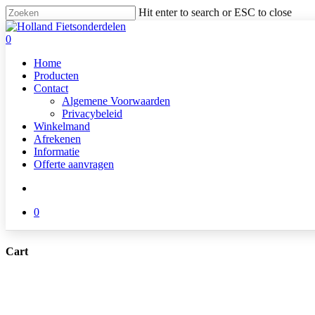
Skip
Hit enter to search or ESC to close
to
Close
main
Search
search
0
content
Menu
Home
Producten
Contact
Algemene Voorwaarden
Privacybeleid
Winkelmand
Afrekenen
Informatie
Offerte aanvragen
search
0
Cart
Close
Cart