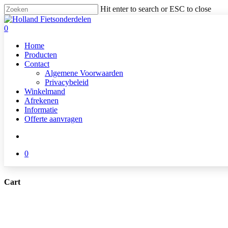
Skip
Hit enter to search or ESC to close
to
Close
main
Search
search
0
content
Menu
Home
Producten
Contact
Algemene Voorwaarden
Privacybeleid
Winkelmand
Afrekenen
Informatie
Offerte aanvragen
search
0
Cart
Close
Cart